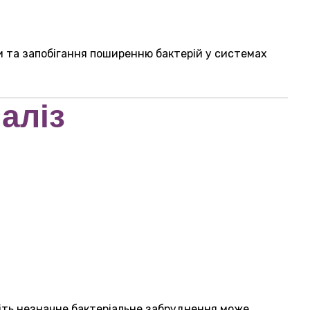
и та запобігання поширенню бактерій у системах
аліз
віть незначне бактеріальне забруднення може