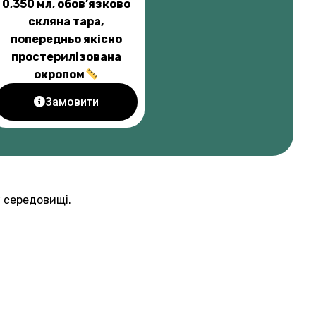
0,350 мл, обов’язково
скляна тара,
попередньо якісно
простерилізована
окропом
Замовити
у середовищі.