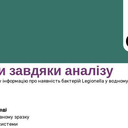
 завдяки аналізу
інформацію про наявність бактерій Legionella у водном
оді
аному зразку
 системи