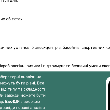
ться для:
я
их об’єктах
ичних установ, бізнес-центрів, басейнів, спортивних ком
робіологічні ризики і підтримувати безпечні умови екс
абораторні аналізи на
 можуть бути різні. Все
від типу та складності
 Ви завжди можете бути
 що
ЕкоДІЯ
з високою
дослідить ваші аналізи