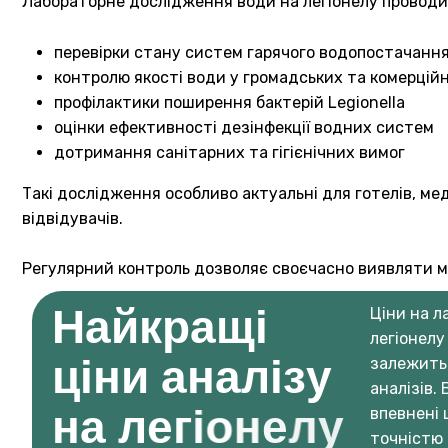
Лабораторне дослідження води на легіонелу проводи
перевірки стану систем гарячого водопостачанн
контролю якості води у громадських та комерційн
профілактики поширення бактерій Legionella
оцінки ефективності дезінфекції водних систем
дотримання санітарних та гігієнічних вимог
Такі дослідження особливо актуальні для готелів, мед
відвідувачів.
Регулярний контроль дозволяє своєчасно виявляти мік
Н
а
й
к
р
а
щ
і
Ціни на л
легіонелу
ц
і
н
и
а
н
а
л
і
з
у
залежить 
аналізів.
н
а
л
е
г
і
о
н
е
л
у
впевнені
точністю 