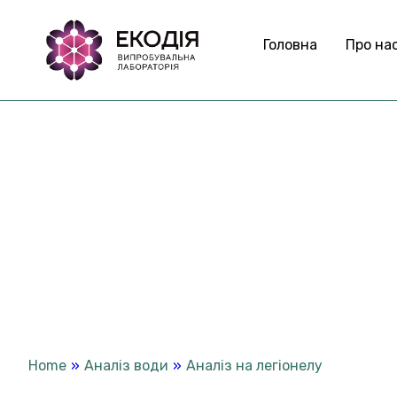
Головна
Про на
А
н
а
л
і
з
н
а
л
Home
»
Аналіз води
»
Аналіз на легіонелу