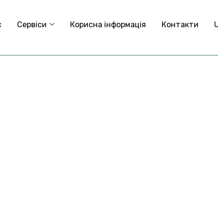
с
Сервіси
Корисна інформація
Контакти
е
г
і
о
н
е
л
у