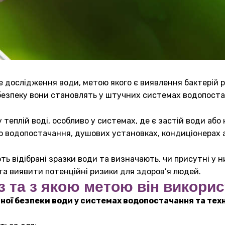
е дослідження води, метою якого є виявлення бактерій 
езпеку вони становлять у штучних системах водопоста
теплій воді, особливо у системах, де є застій води аб
ого водопостачання, душових установках, кондиціонерах
ь відібрані зразки води та визначають, чи присутні у ни
та виявити потенційні ризики для здоров’я людей.
з та з якою метою він викори
чної безпеки води у системах водопостачання та тех