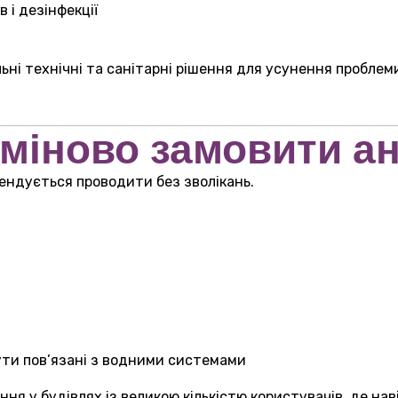
 і дезінфекції
ні технічні та санітарні рішення для усунення проблем
рміново замовити ан
ндується проводити без зволікань.
ути пов’язані з водними системами
я у будівлях із великою кількістю користувачів, де на