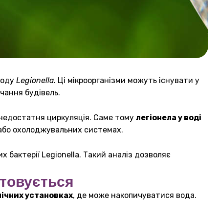
роду
Legionella
. Ці мікроорганізми можуть існувати у
чання будівель.
о недостатня циркуляція. Саме тому
легіонела у воді
 або охолоджувальних системах.
х бактерії Legionella. Такий аналіз дозволяє
стовується
нічних установках
, де може накопичуватися вода.