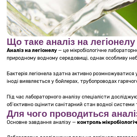
Що таке аналіз на легіонелу
Аналіз на легіонелу
— це мікробіологічне лабораторн
природному водному середовищі, однак особливу неб
Бактерія легіонела здатна активно розмножуватися у 
іноді виявляється у бойлерах, трубопроводах гаряч
Під час лабораторного аналізу спеціалісти досліджуют
об’єктивно оцінити санітарний стан водної системи 
Для чого проводиться аналі
Основне завдання аналізу —
контроль мікробіологі