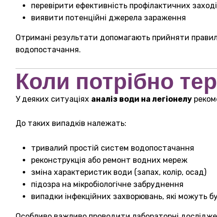
перевірити ефективність профілактичних заходів
виявити потенційні джерела зараження
Отримані результати допомагають прийняти правиль
водопостачання.
Коли потрібно те
У деяких ситуаціях
аналіз води на легіонелу
рекоме
До таких випадків належать:
тривалий простій систем водопостачання
реконструкція або ремонт водних мереж
зміна характеристик води (запах, колір, осад)
підозра на мікробіологічне забруднення
випадки інфекційних захворювань, які можуть б
Особливо важливо проводити лабораторні дослідженн