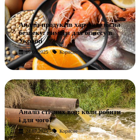
Аналіз продуктів харчування на
безпеку: вимоги для бізнесу в
Україні
19.08.2025
Корисне
Подробнее
Аналіз стічних вод: коли робити
і для чого?
24.07.2025
Корисне