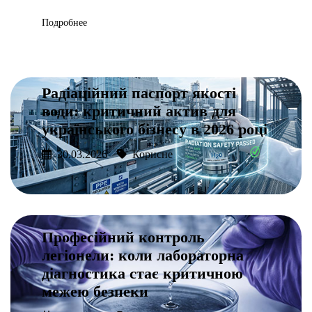
Подробнее
Радіаційний паспорт якості
води: критичний актив для
українського бізнесу в 2026 році
30.03.2026
Корисне
Подробнее
Професійний контроль
легіонели: коли лабораторна
діагностика стає критичною
межею безпеки