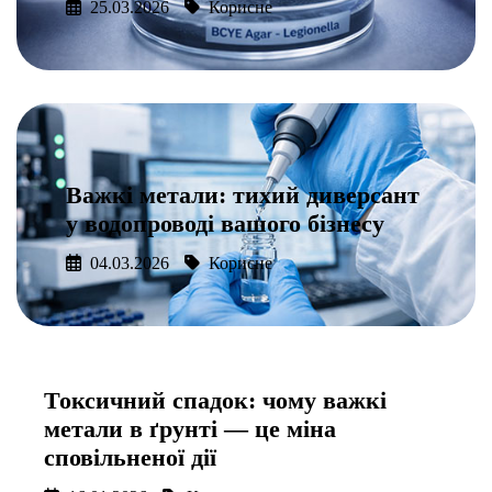
25.03.2026
Корисне
Подробнее
Важкі метали: тихий диверсант
у водопроводі вашого бізнесу
04.03.2026
Корисне
Подробнее
Токсичний спадок: чому важкі
метали в ґрунті — це міна
сповільненої дії