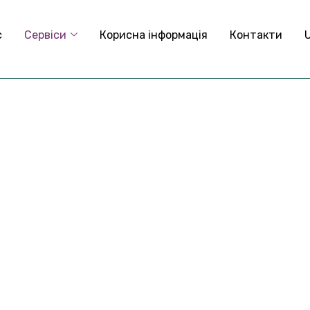
с
Сервіси
Корисна інформація
Контакти
а
л
і
з
п
о
в
і
т
р
я