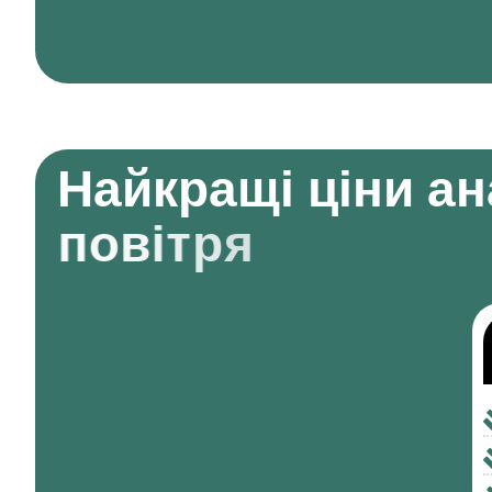
Н
а
й
к
р
а
щ
і
ц
і
н
и
а
н
п
о
в
і
т
р
я