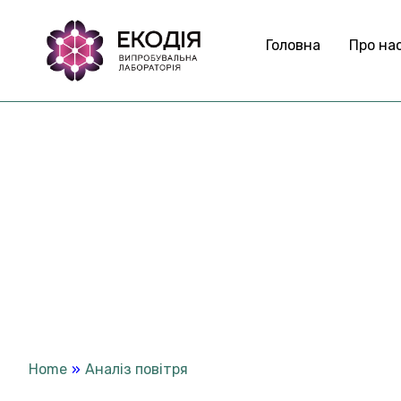
Головна
Про на
Х
і
м
і
ч
н
и
й
а
н
Home
»
Аналіз повітря