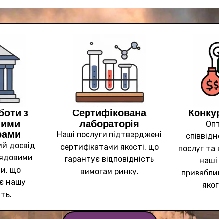
боти з
Сертифікована
Конкур
ними
лабораторія
Оп
рами
Наші послуги підтверджені
співвідн
ий досвід
сертифікатами якості, що
послуг та
урядовими
гарантує відповідність
наші
и, що
вимогам ринку.
привабли
є нашу
яког
ть.