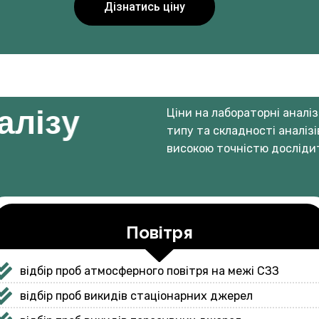
а
л
і
з
у
Ціни на лабораторні аналіз
типу та складності аналіз
високою точністю дослідит
Повітря
відбір проб атмосферного повітря на межі СЗЗ
відбір проб викидів стаціонарних джерел