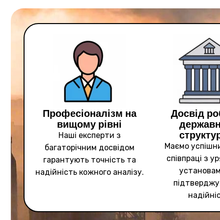
Професіоналізм на
Досвід ро
вищому рівні
держав
структу
Наші експерти з
Маємо успішн
багаторічним досвідом
співпраці з 
гарантують точність та
установам
надійність кожного аналізу.
підтверджу
надійніс