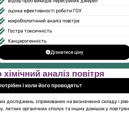
відбір проб викидів пересувних джерел
оцінка ефективності роботи ГОУ
мікробіологічний аналіз повітря
Гостра токсичність
Канцерогенність
Дізнатися ціну
хімічний аналіз повітря
 потрібен і коли його проводять?
них досліджень, спрямованих на визначення складу і рів
у, летких органічних сполук та інших домішок у повітря