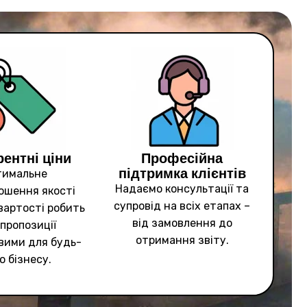
ентні ціни
Професійна
підтримка клієнтів
тимальне
Надаємо консультації та
ошення якості
супровід на всіх етапах –
 вартості робить
від замовлення до
 пропозиції
отримання звіту.
вими для будь-
о бізнесу.