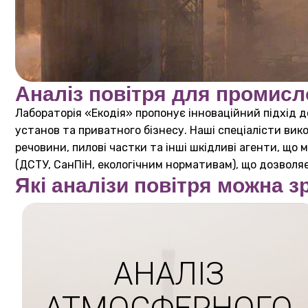
Аналіз повітря для промисл
Лабораторія «Екодія» пропонує інноваційний підхід д
установ та приватного бізнесу. Наші спеціалісти вик
речовини, пилові частки та інші шкідливі агенти, що
(ДСТУ, СанПіН, екологічним нормативам), що дозволя
Які аналізи повітря можна з
АНАЛІЗ
АТМОСФЕРНОГО