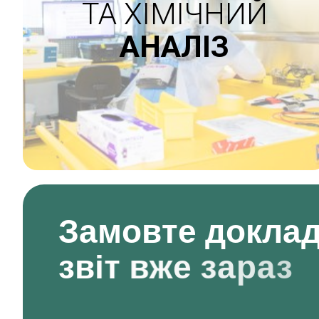
ТА ХІМІЧНИЙ
АНАЛІЗ
З
а
м
о
в
т
е
д
о
к
л
а
з
в
і
т
в
ж
е
з
а
р
а
з