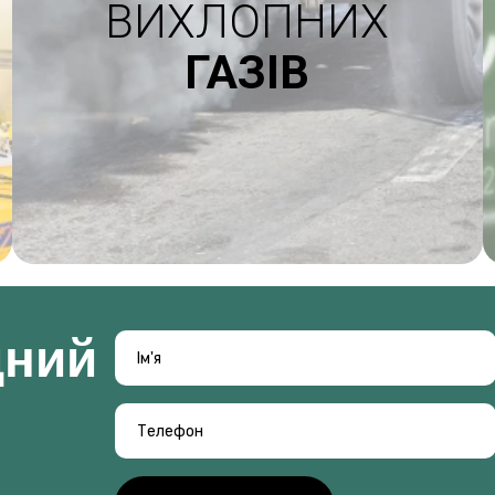
ВИХЛОПНИХ
ГАЗІВ
д
н
и
й